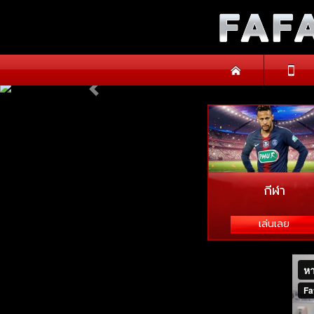
Previous
กีฬา
เล่นเลย