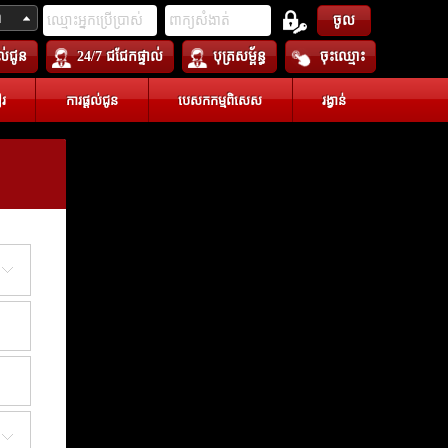
ា
ចូល
តល់ជូន
24/7 ជជែកផ្ទាល់
បុត្រសម្ព័ន្ធ
ចុះឈ្មោះ
រ
ការផ្តល់ជូន
បេសកកម្មពិសេស
រង្វាន់