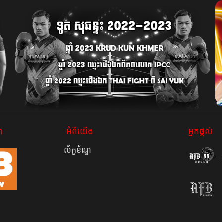
ូ
អំពី​យើង
អ្នកផ្តល់
ល័ក្ខខ័ណ្ឌ