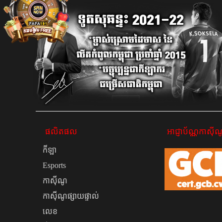
ផលិតផល
អាជ្ញាប័ណ្ណកាសុីណ
កីឡា
Esports
កាស៊ីណូ
កាស៊ីណូផ្សាយផ្ទាល់
លេខ