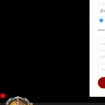
www.
x