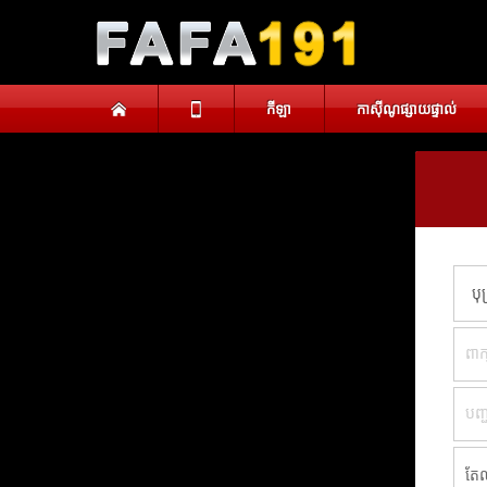
កីឡា
កាស៊ីណូផ្សាយផ្ទាល់
បុត្រ