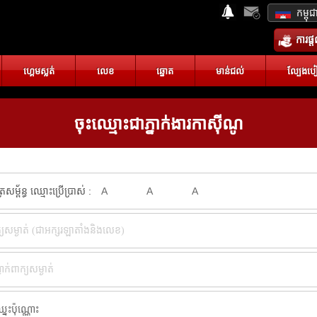
កម្ពុជ
ការផ្
ហ្គេមស្លត់
លេខ
ឆ្នោត
មាន់ជល់
ល្បែងបៀ
ចុះឈ្មោះជាភ្នាក់ងារកាស៊ីណូ
សម្ព័ន្ធ ឈ្មោះប្រើប្រាស់ :