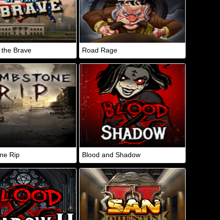
 the Brave
Road Rage
ne Rip
Blood and Shadow