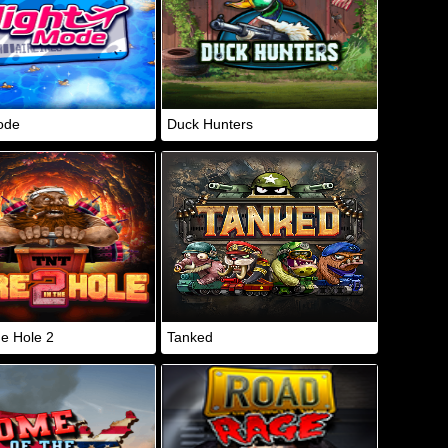
ode
Duck Hunters
he Hole 2
Tanked