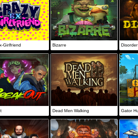
-Girlfriend
Bizarre
Disorder
t
Dead Men Walking
Gator Hu