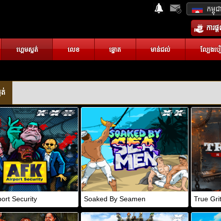
កម្ពុជ
ការផ្
ហ្គេមស្លត់
លេខ
ឆ្នោត
មាន់ជល់
ល្បែងបៀ
ត់
ort Security
Soaked By Seamen
True Gri