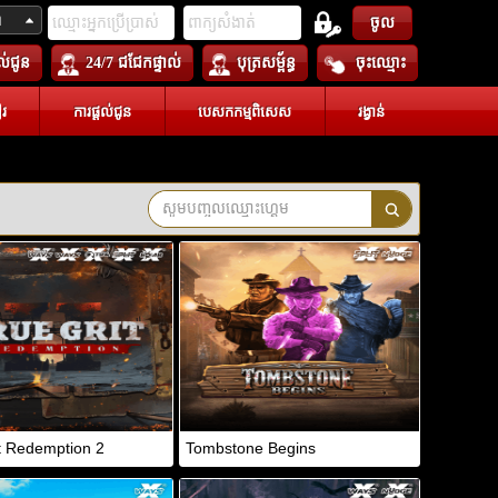
ា
ចូល
តល់ជូន
24/7 ជជែកផ្ទាល់
បុត្រសម្ព័ន្ធ
ចុះឈ្មោះ
រ
ការផ្តល់ជូន
បេសកកម្មពិសេស
រង្វាន់
t Redemption 2
Tombstone Begins