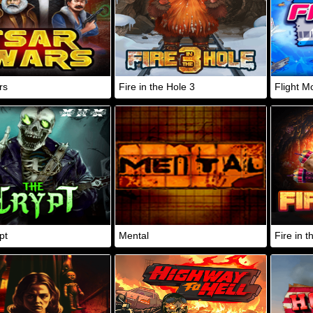
rs
Fire in the Hole 3
Flight M
pt
Mental
Fire in t