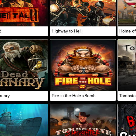
2
Highway to Hell
Home of
anary
Fire in the Hole xBomb
Tombsto