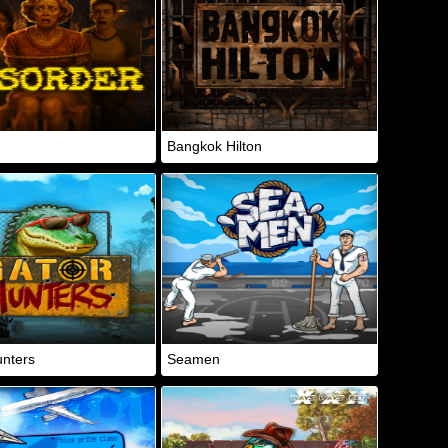
Bangkok Hilton
nters
Seamen