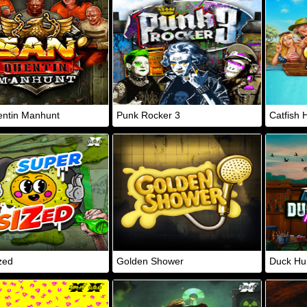
ntin Manhunt
Punk Rocker 3
Catfish 
zed
Golden Shower
Duck Hu