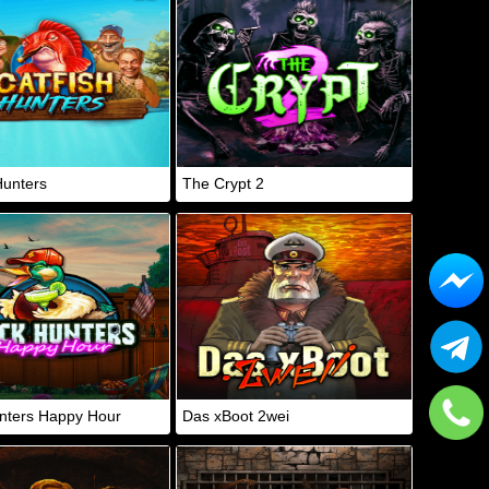
Hunters
The Crypt 2
nters Happy Hour
Das xBoot 2wei