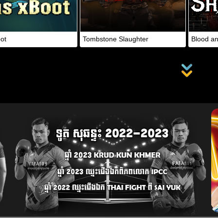
ot
Tombstone Slaughter
Blood a