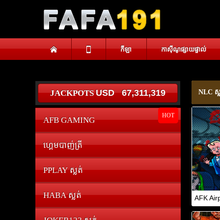
កីឡា
កាស៊ីណូផ្សាយផ្ទាល់
USD
67,311,333
JACKPOTS
NLC ស្ល
HOT
AFB GAMING
ហ្គេមបាញ់ត្រី
PPLAY ស្លត់
HABA ស្លត់
AFK Airp